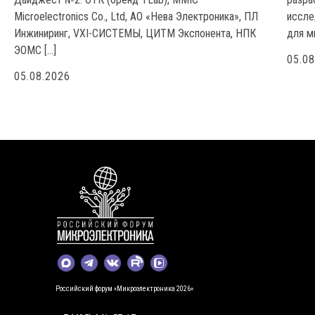
Microelectronics Co., Ltd, АО «Нева Электроника», ПЛ
иссле
Инжиниринг, VXI-СИСТЕМЫ, ЦИТМ Экспонента, НПК
для м
ЭОМС […]
05.0
05.08.2026
Российский форум «Микроэлектроника 2026»