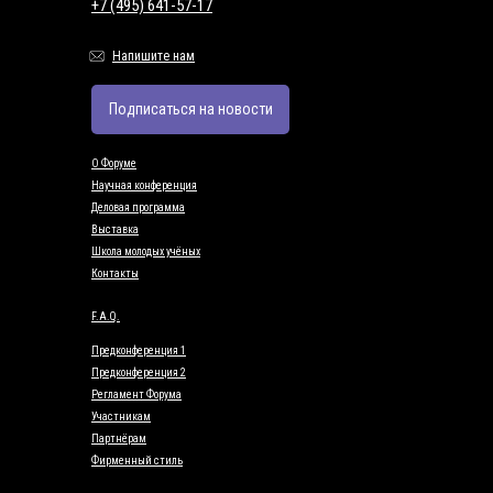
+7 (495) 641-57-17
Напишите нам
Подписаться на новости
О Форуме
Научная конференция
Деловая программа
Выставка
Школа молодых учёных
Контакты
F.A.Q.
Предконференция 1
Предконференция 2
Регламент Форума
Участникам
Партнёрам
Фирменный стиль