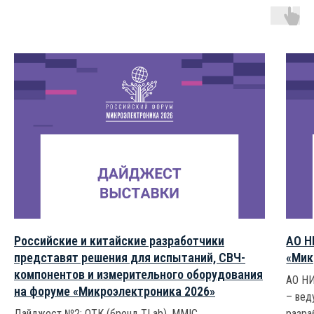
Российские и китайские разработчики
АО Н
представят решения для испытаний, СВЧ-
«Мик
компонентов и измерительного оборудования
АО НИ
на форуме «Микроэлектроника 2026»
– вед
Дайджест №2: ОТК (бренд TLab), MMIC
разра