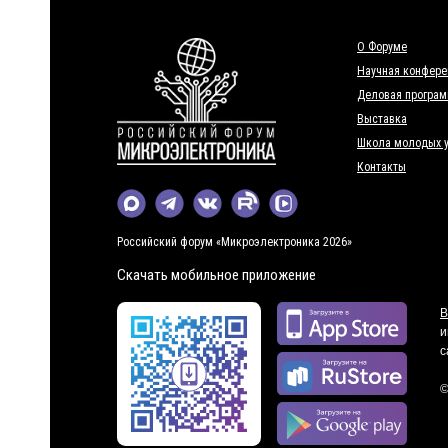
О Форуме
Научная конфере
Деловая програ
Выставка
Школа молодых 
Контакты
Российский форум «Микроэлектроника 2026»
Скачать мобильное приложение
В
и
с
©