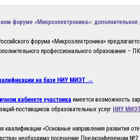
ом форуме «Микроэлектроника»: дополнительное р
Российского форума «Микроэлектроника
»
предлагаетс
ополнительного профессионального образования – ПК
валификации на базе НИУ МИЭТ →
ичном кабинете участника
имеется возможность зар
изаций-поставщиков образовательных услуг
НИУ МИЭ
 квалификации «Основные направления развития оте
одства» необходимо посещение Предконференции №2 и