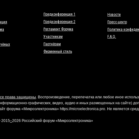
Предконференция 1
Новости
Предконференция 2
нция
Пресс-центр
Регламент Форума
мма
Политика конфиден
Участникам
F.A.Q.
Партнёрам
учёных
Фирменный стиль
се права защищены
. Воспроизведение, перепечатка или любое иное использ
нформационно-графических, видео, аудио и иных размещенных на сайте) доп
айт форума «Микроэлектроника» https://microelectronica.pro. Не является с
 2015
–
2026 Российский форум «Микроэлектроника»