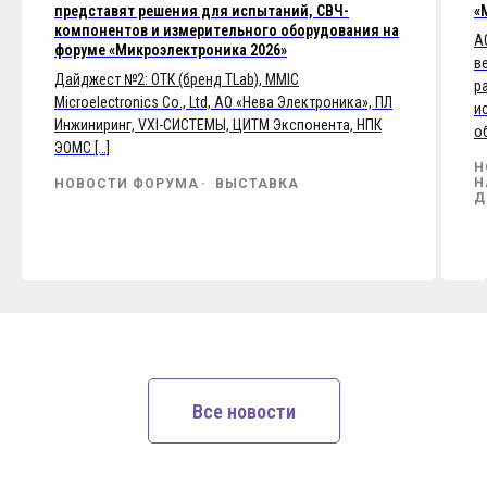
представят решения для испытаний, СВЧ-
«
компонентов и измерительного оборудования на
А
форуме «Микроэлектроника 2026»
в
Дайджест №2: ОТК (бренд TLab), MMIC
р
Microelectronics Co., Ltd, АО «Нева Электроника», ПЛ
и
Инжиниринг, VXI-СИСТЕМЫ, ЦИТМ Экспонента, НПК
о
ЭОМС […]
Н
Н
НОВОСТИ ФОРУМА
ВЫСТАВКА
Д
Все новости