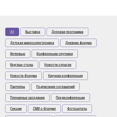
All
Выставка
Деловая программа
Детская микроэлектроника
Дневник форума
Интервью
Конференции-спутники
Круглые столы
Новости отрасли
Новости Форума
Научная конференция
Партнёры
Подписания соглашений
Пленарные заседания
Предконференции
Секции
СМИ о Форуме
Фотоцитаты