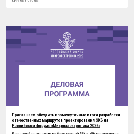
КРУГЛЫЕ СТОЛЫ
Приглашаем обсудить промежуточные итоги разработки
отечественных маршрутов проектирования ЭКБ на
Российском форуме «Микроэлектроника 2026»
В деловой программе на базе секций №3 и №6 организуется