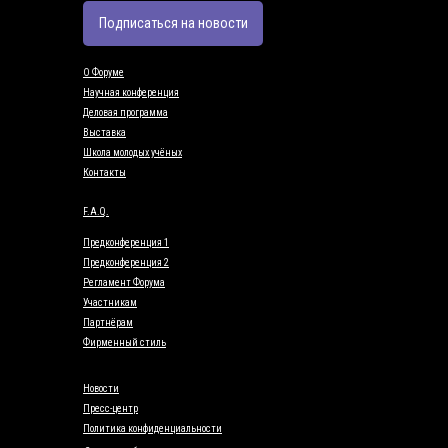
Подписаться на новости
О Форуме
Научная конференция
Деловая программа
Выставка
Школа молодых учёных
Контакты
F.A.Q.
Предконференция 1
Предконференция 2
Регламент Форума
Участникам
Партнёрам
Фирменный стиль
Новости
Пресс-центр
Политика конфиденциальности