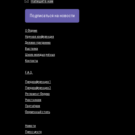
Напишите нам
Подписаться на новости
О Форуме
Научная конференция
Деловая программа
Выставка
Школа молодых учёных
Контакты
F.A.Q.
Предконференция 1
Предконференция 2
Регламент Форума
Участникам
Партнёрам
Фирменный стиль
Новости
Пресс-центр