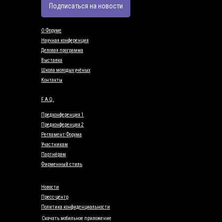
Подписаться на новости
О Форуме
Научная конференция
Деловая программа
Выставка
Школа молодых учёных
Контакты
F.A.Q.
Предконференция 1
Предконференция 2
Регламент Форума
Участникам
Партнёрам
Фирменный стиль
Новости
Пресс-центр
Политика конфиденциальности
Скачать мобильное приложение