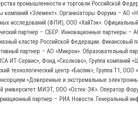
рства промышленности и торговли Российской Федер
пы компаний «Элемент». Организаторы Форума – АО 
ных исследований (ФПИ), ООО «ХайТэк». Официальны
гический партнер – СБЕР. Инновационные партнеры – 
лмазный кластер Российской Федерации. Финансовый п
тивный партнер – АО «Микрон». Образовательный пар
ИСА ИТ-Сервис», Фонд «Сколково», Группа компаний 
кий технологический центр «Баспик», Группа Т1, ООО 
 Консорциум «Доверенные и экстремальные электро
й университет МИЭТ, ООО «Остек-ЭК». Оператор Фор
ормационный партнер – РИА Новости. Генеральный и