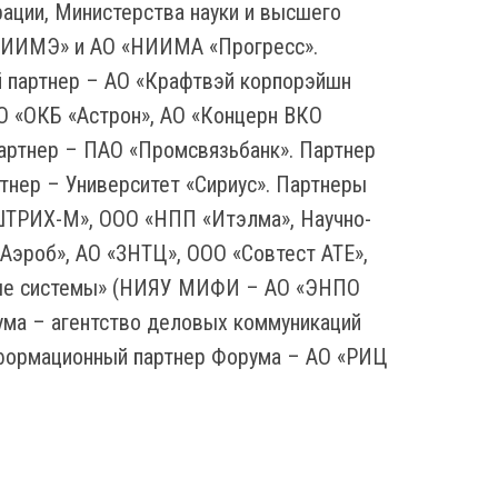
ации, Министерства науки и высшего
«НИИМЭ» и АО «НИИМА «Прогресс».
й партнер – АО «Крафтвэй корпорэйшн
АО «ОКБ «Астрон», АО «Концерн ВКО
артнер – ПАО «Промсвязьбанк». Партнер
тнер – Университет «Сириус». Партнеры
«ШТРИХ-М», ООО «НПП «Итэлма», Научно-
«Аэроб», АО «ЗНТЦ», ООО «Совтест АТЕ»,
нные системы» (НИЯУ МИФИ – АО «ЭНПО
ума – агентство деловых коммуникаций
нформационный партнер Форума – АО «РИЦ