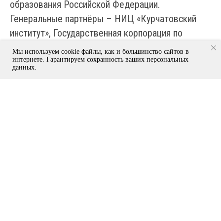
образования Российской Федерации.
Генеральные партнёры – НИЦ «Курчатовский
институт», Государственная корпорация по
атомной энергии «Росатом», Фонд
Мы используем cookie файлы, как и большинство сайтов в
перспективных исследований (ФПИ).
интернете. Гарантируем сохранность ваших персональных
данных.
Стратегический партнёр – Группа компаний
«Элемент». Официальный партнёр – ОАО «РЖД».
Инновационные партнёры – Холдинг «Швабе»,
ООО «Лазерный Центр», Многопрофильный ИТ-
Холдинг «Национальная компьютерная
корпорация», ООО «Т8», АО «Крафтвэй
корпорэйшн ПЛС». Стратегический
информационный партнёр – Генеральное
информационное агентство «ТАСС».
Образовательный партнёр – Университет
«Сириус». Спортивный партнёр – НИУ МИЭТ.