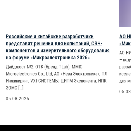
Российские и китайские разработчики
АО Н
представят решения для испытаний, СВЧ-
«Мик
компонентов и измерительного оборудования
АО НИ
на форуме «Микроэлектроника 2026»
– вед
Дайджест №2: ОТК (бренд TLab), MMIC
разра
Microelectronics Co., Ltd, АО «Нева Электроника», ПЛ
иссле
Инжиниринг, VXI-СИСТЕМЫ, ЦИТМ Экспонента, НПК
для м
ЭОМС […]
05.0
05.08.2026