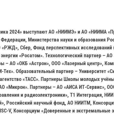
ика 2024» выступают АО «НИИМЭ» и АО «НИИМА «П
 Федерации, Министерства науки и образования Ро
 «РЖД», Сбер, Фонд перспективных исследований (
 энергии «Росатом». Технологический партнер – АО
ры – АО «ОКБ «Астрон», ООО «Лазерный центр», Ком
-Тех». Образовательный партнер – Университет «С
агентство «ТАСС». Партнеры Школы молодых учёных
АО «Микрон». Партнеры – АО «АИСА ИТ-Сервис», О
равления и радиоэлектроники», Т1 Интеграция, НИИ
й», Российский научный фонд, АО НИИТМ, Консорци
 RISC-V, Консорциум «Доверенные и экстремальные