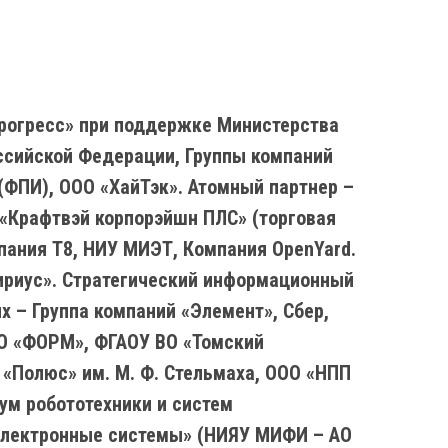
рогресс» при поддержке Министерства
ссийской Федерации, Группы компаний
ФПИ), ООО «ХайТэк». Атомный партнер –
 «Крафтвэй корпорэйшн ПЛС» (торговая
пания Т8, НИУ МИЭТ, Компания OpenYard.
ириус». Стратегический информационный
 – Группа компаний «Элемент», Сбер,
ОО «ФОРМ», ФГАОУ ВО «Томский
 «Полюс» им. М. Ф. Стельмаха, ООО «НПП
ум робототехники и систем
 электронные системы» (НИЯУ МИФИ – АО