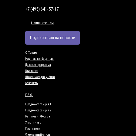
+7 (495) 641-57-17
Напишите нам
Подписаться на новости
О Форуме
Научная конференция
Деловая программа
Выставка
Школа молодых учёных
Контакты
F.A.Q.
Предконференция 1
Предконференция 2
Регламент Форума
Участникам
Партнёрам
Фирменный стиль