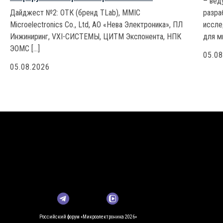
– вед
Дайджест №2: ОТК (бренд TLab), MMIC
разра
Microelectronics Co., Ltd, АО «Нева Электроника», ПЛ
иссле
Инжиниринг, VXI-СИСТЕМЫ, ЦИТМ Экспонента, НПК
для м
ЭОМС […]
05.0
05.08.2026
Российский форум «Микроэлектроника 2026»