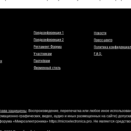
Предконференция 1
Новости
Предконференция 2
Пресс-центр
Регламент Форума
Политика конфиденциал
Участникам
F.A.Q.
Партнёрам
ых
Фирменный стиль
права защищены
. Воспроизведение, перепечатка или любое иное использован
мационно-графических, видео, аудио и иных размещенных на сайте) допуска
форума «Микроэлектроника» https://microelectronica.pro. Не является средс