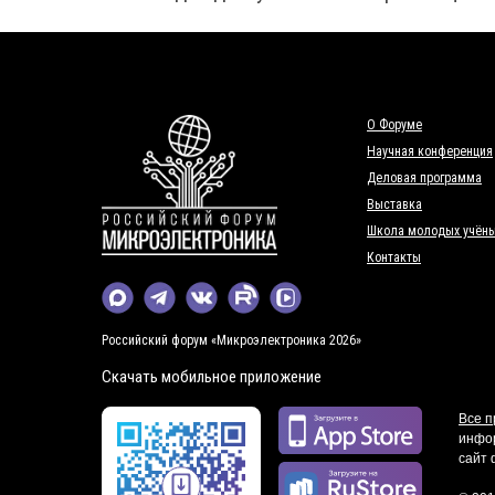
О Форуме
Научная конференция
Деловая программа
Выставка
Школа молодых учён
Контакты
Российский форум «Микроэлектроника 2026»
Скачать мобильное приложение
Все 
инфор
сайт 