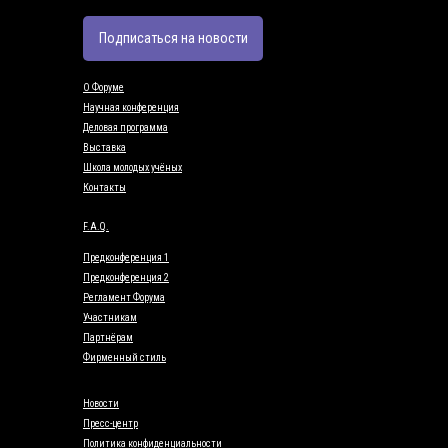
Подписаться на новости
О Форуме
Научная конференция
Деловая программа
Выставка
Школа молодых учёных
Контакты
F.A.Q.
Предконференция 1
Предконференция 2
Регламент Форума
Участникам
Партнёрам
Фирменный стиль
Новости
Пресс-центр
Политика конфиденциальности