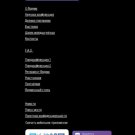
О Форуме
Научная конференция
Деловая программа
Выставка
Школа молодых учёных
Контакты
F.A.Q.
Предконференция 1
Предконференция 2
Регламент Форума
Участникам
Партнёрам
Фирменный стиль
Новости
Пресс-центр
Политика конфиденциальности
Скачать мобильное приложение